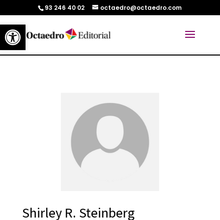
93 246 40 02
octaedro@octaedro.com
Abrir barra de herramientas
Shirley R. Steinberg