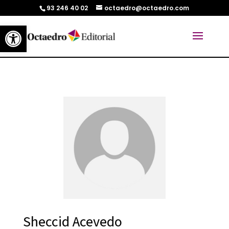
93 246 40 02
octaedro@octaedro.com
Abrir barra de herramientas
Sheccid Acevedo