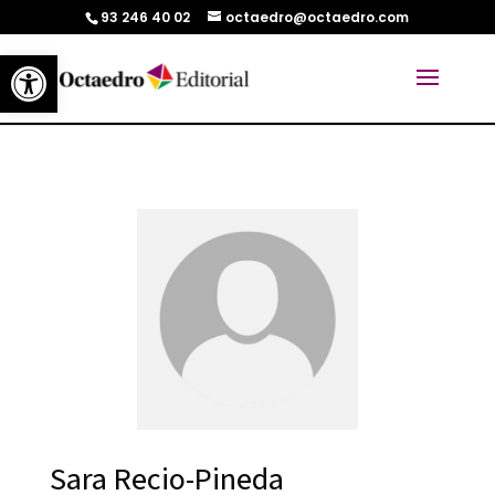
93 246 40 02
octaedro@octaedro.com
Abrir barra de herramientas
Sara Recio-Pineda