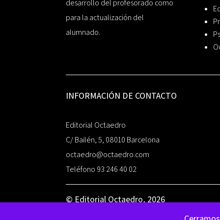
desarrollo del profesorado como
Ed
para la actualización del
Pr
alumnado.
Ps
O
INFORMACIÓN DE CONTACTO
Editorial Octaedro
C/ Bailén, 5, 08010 Barcelona
octaedro@octaedro.com
Teléfono 93 246 40 02
© Editorial Octaedro, 2026
Cerramos 