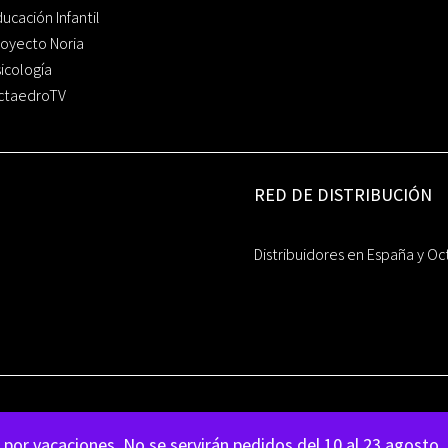
ucación Infantil
oyecto Noria
icología
ctaedroTV
RED DE DISTRIBUCIÓN
Distribuidores en España y Oc
por vacaciones. No se servirán pedidos del 10 al 23 agosto.