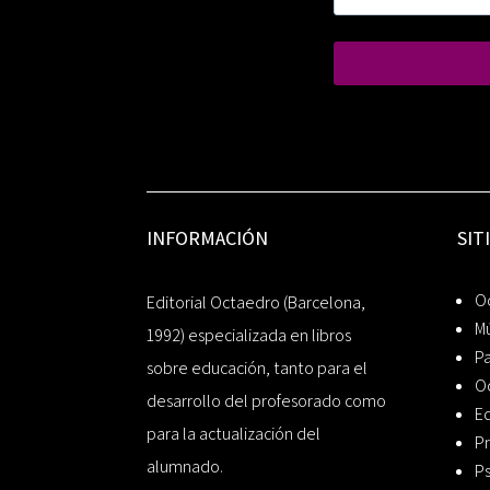
INFORMACIÓN
SIT
Oc
Editorial Octaedro (Barcelona,
Mú
1992) especializada en libros
P
sobre educación, tanto para el
O
desarrollo del profesorado como
Ed
para la actualización del
Pr
alumnado.
Ps