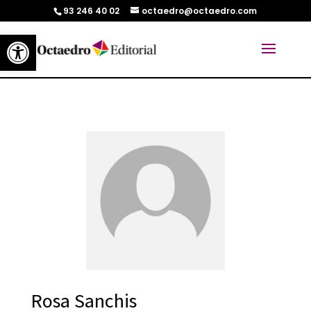
93 246 40 02
octaedro@octaedro.com
Abrir barra de herramientas
Rosa Sanchis