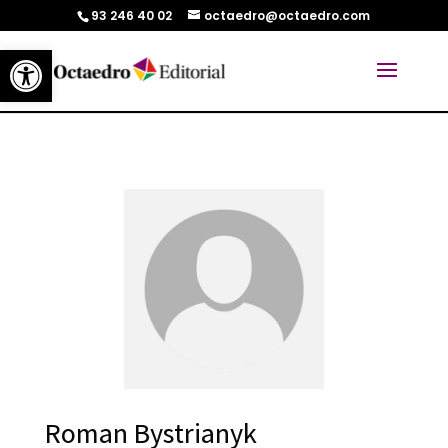
93 246 40 02
octaedro@octaedro.com
Abrir barra de herramientas
Roman Bystrianyk