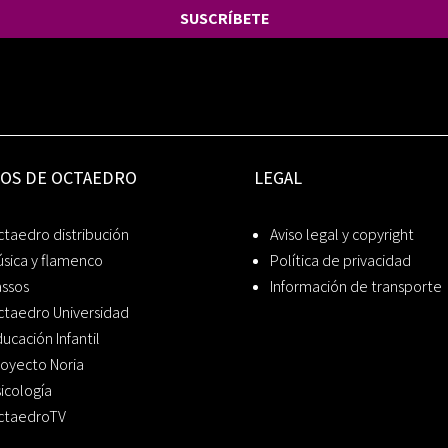
SUSCRÍBETE
IOS DE OCTAEDRO
LEGAL
taedro distribución
Aviso legal y copyright
sica y flamenco
Política de privacidad
assos
Información de transporte
ctaedro Universidad
ucación Infantil
oyecto Noria
icología
ctaedroTV