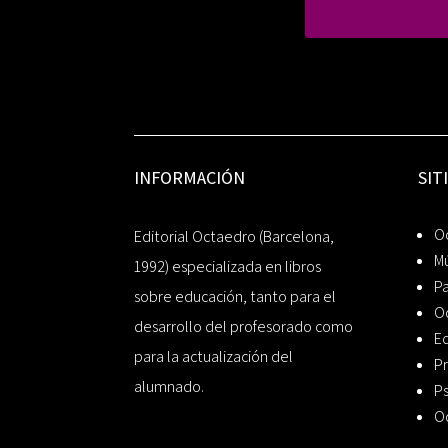
INFORMACIÓN
SIT
Oc
Editorial Octaedro (Barcelona,
Mú
1992) especializada en libros
P
sobre educación, tanto para el
O
desarrollo del profesorado como
Ed
para la actualización del
Pr
alumnado.
Ps
O