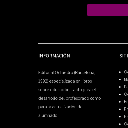
INFORMACIÓN
SIT
Oc
Editorial Octaedro (Barcelona,
Mú
1992) especializada en libros
P
sobre educación, tanto para el
O
desarrollo del profesorado como
Ed
para la actualización del
Pr
alumnado.
Ps
O