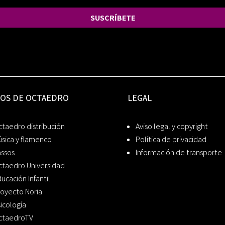
SUSCRÍBETE
IOS DE OCTAEDRO
LEGAL
taedro distribución
Aviso legal y copyright
sica y flamenco
Política de privacidad
assos
Información de transporte
ctaedro Universidad
ucación Infantil
oyecto Noria
icología
ctaedroTV