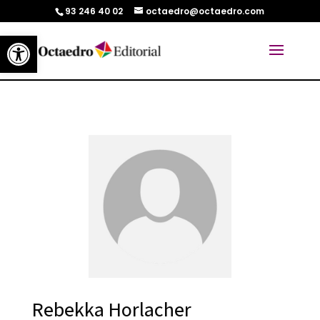
93 246 40 02
octaedro@octaedro.com
Abrir barra de herramientas
Rebekka Horlacher