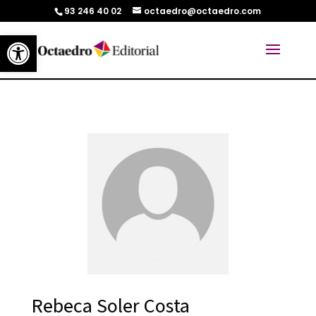
93 246 40 02
octaedro@octaedro.com
Abrir barra de herramientas
Rebeca Soler Costa