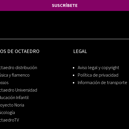
SUSCRÍBETE
IOS DE OCTAEDRO
LEGAL
taedro distribución
Aviso legal y copyright
sica y flamenco
Política de privacidad
assos
Información de transporte
ctaedro Universidad
ucación Infantil
oyecto Noria
icología
ctaedroTV