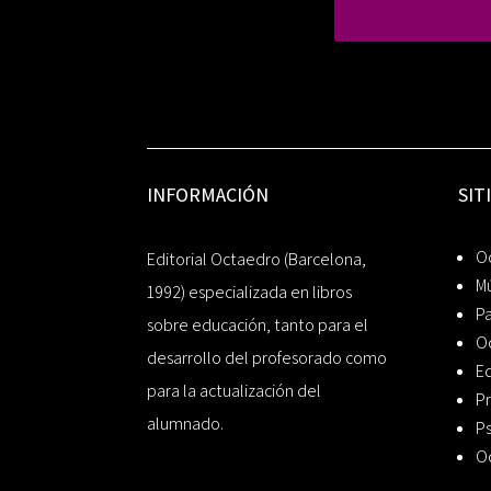
INFORMACIÓN
SIT
Oc
Editorial Octaedro (Barcelona,
Mú
1992) especializada en libros
P
sobre educación, tanto para el
O
desarrollo del profesorado como
Ed
para la actualización del
Pr
alumnado.
Ps
O