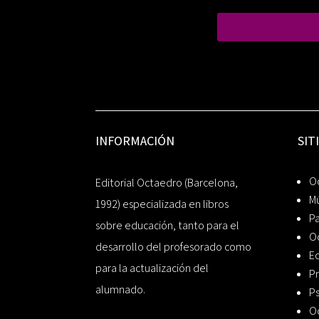
INFORMACIÓN
SIT
Oc
Editorial Octaedro (Barcelona,
Mú
1992) especializada en libros
P
sobre educación, tanto para el
O
desarrollo del profesorado como
Ed
para la actualización del
Pr
alumnado.
Ps
O