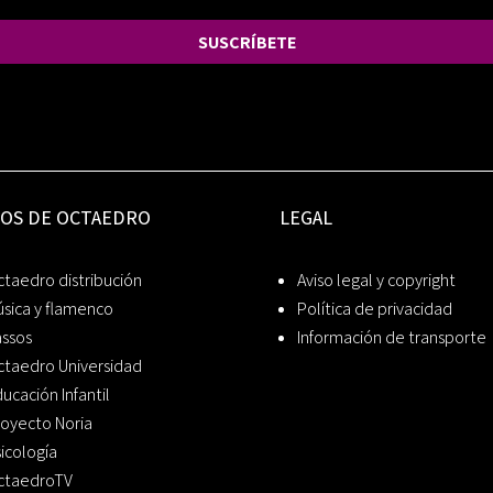
SUSCRÍBETE
IOS DE OCTAEDRO
LEGAL
taedro distribución
Aviso legal y copyright
sica y flamenco
Política de privacidad
assos
Información de transporte
ctaedro Universidad
ucación Infantil
oyecto Noria
icología
ctaedroTV