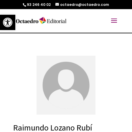
93 246 40 02
octaedro@octaedro.com
Abrir barra de herramientas
Raimundo Lozano Rubí