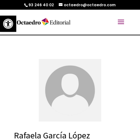
93 246 40 02
octaedro@octaedro.com
Abrir barra de herramientas
Rafaela García López