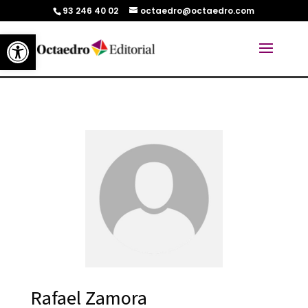
93 246 40 02
octaedro@octaedro.com
Abrir barra de herramientas
Rafael Zamora