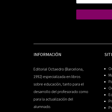
INFORMACIÓN
SIT
Oc
Editorial Octaedro (Barcelona,
Mú
1992) especializada en libros
P
sobre educación, tanto para el
O
desarrollo del profesorado como
Ed
para la actualización del
Pr
alumnado.
Ps