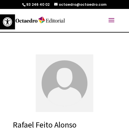
93 246 40 02
octaedro@octaedro.com
Abrir barra de herramientas
Rafael Feito Alonso