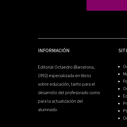
INFORMACIÓN
SIT
Oc
Editorial Octaedro (Barcelona,
Mú
1992) especializada en libros
P
sobre educación, tanto para el
O
desarrollo del profesorado como
Ed
para la actualización del
Pr
alumnado.
Ps
O