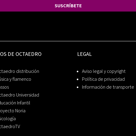
SUSCRÍBETE
IOS DE OCTAEDRO
LEGAL
taedro distribución
Aviso legal y copyright
sica y flamenco
Política de privacidad
assos
Información de transporte
ctaedro Universidad
ucación Infantil
oyecto Noria
icología
ctaedroTV