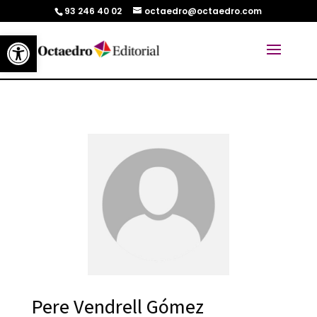
93 246 40 02
octaedro@octaedro.com
Abrir barra de herramientas
Pere Vendrell Gómez