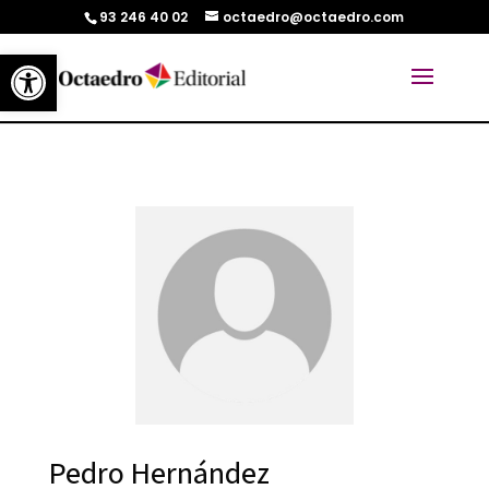
93 246 40 02
octaedro@octaedro.com
Abrir barra de herramientas
Pedro Hernández