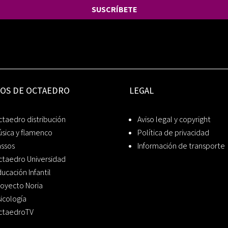
SUSCRÍBETE
IOS DE OCTAEDRO
LEGAL
taedro distribución
Aviso legal y copyright
sica y flamenco
Política de privacidad
assos
Información de transporte
ctaedro Universidad
ucación Infantil
oyecto Noria
icología
ctaedroTV