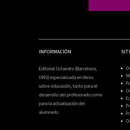
INFORMACIÓN
SIT
Oc
Editorial Octaedro (Barcelona,
Mú
1992) especializada en libros
P
sobre educación, tanto para el
O
desarrollo del profesorado como
Ed
para la actualización del
Pr
alumnado.
Ps
O