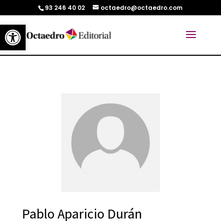
93 246 40 02
octaedro@octaedro.com
Abrir barra de herramientas
Pablo Aparicio Durán