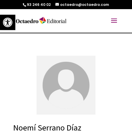
93 246 40 02
octaedro@octaedro.com
Abrir barra de herramientas
Noemí Serrano Díaz