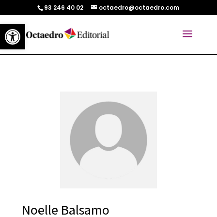
93 246 40 02
octaedro@octaedro.com
Abrir barra de herramientas
Noelle Balsamo