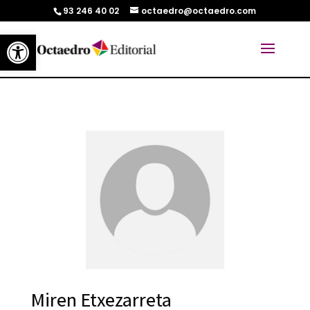
93 246 40 02
octaedro@octaedro.com
Abrir barra de herramientas
Miren Etxezarreta