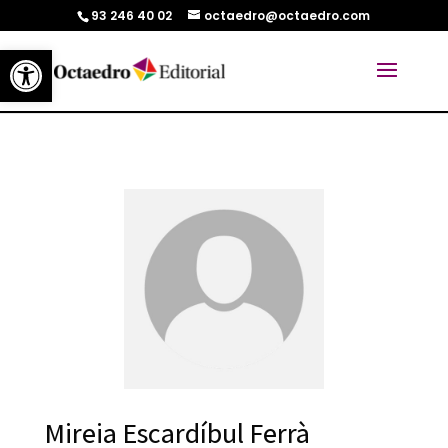
93 246 40 02
octaedro@octaedro.com
Abrir barra de herramientas
Mireia Escardíbul Ferrà