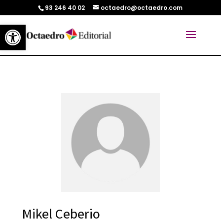
93 246 40 02
octaedro@octaedro.com
Abrir barra de herramientas
Mikel Ceberio