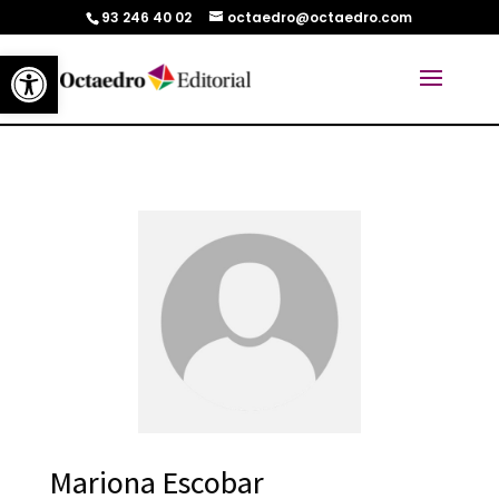
93 246 40 02
octaedro@octaedro.com
Abrir barra de herramientas
Mariona Escobar