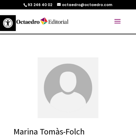
93 246 40 02
octaedro@octaedro.com
Abrir barra de herramientas
Marina Tomàs-Folch