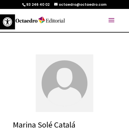
93 246 40 02
octaedro@octaedro.com
Abrir barra de herramientas
Marina Solé Catalá