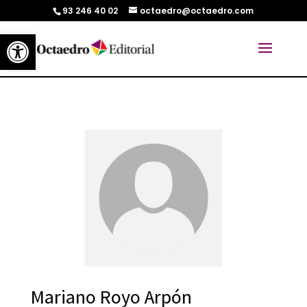
93 246 40 02
octaedro@octaedro.com
Abrir barra de herramientas
Mariano Royo Arpón