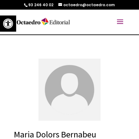
93 246 40 02
octaedro@octaedro.com
Abrir barra de herramientas
Maria Dolors Bernabeu