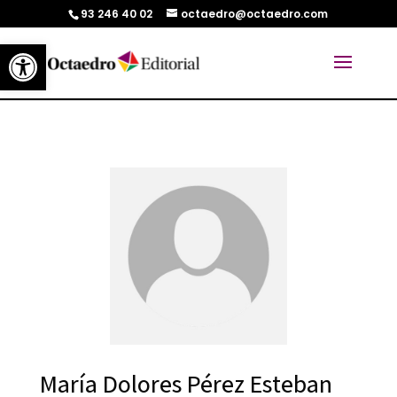
93 246 40 02
octaedro@octaedro.com
Abrir barra de herramientas
María Dolores Pérez Esteban