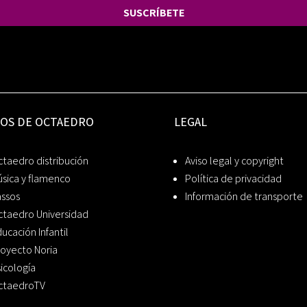
SUSCRÍBETE
IOS DE OCTAEDRO
LEGAL
taedro distribución
Aviso legal y copyright
sica y flamenco
Política de privacidad
assos
Información de transporte
ctaedro Universidad
ucación Infantil
oyecto Noria
icología
ctaedroTV