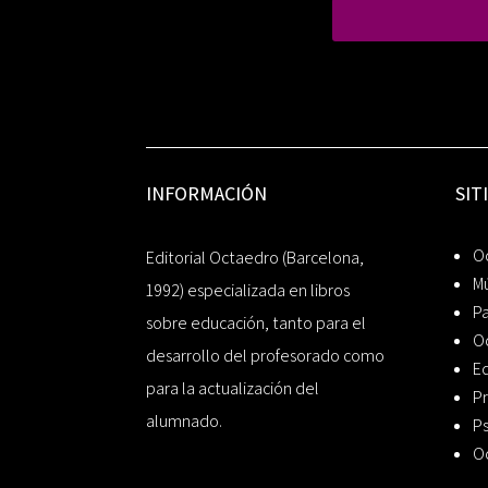
INFORMACIÓN
SIT
Oc
Editorial Octaedro (Barcelona,
Mú
1992) especializada en libros
P
sobre educación, tanto para el
O
desarrollo del profesorado como
Ed
para la actualización del
Pr
alumnado.
Ps
O