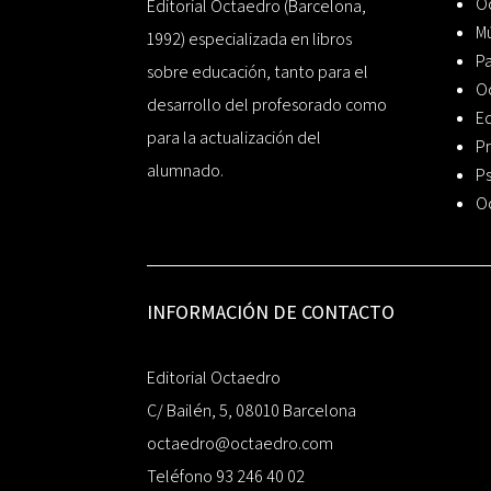
Oc
Editorial Octaedro (Barcelona,
Mú
1992) especializada en libros
P
sobre educación, tanto para el
O
desarrollo del profesorado como
Ed
para la actualización del
Pr
alumnado.
Ps
O
INFORMACIÓN DE CONTACTO
Editorial Octaedro
C/ Bailén, 5, 08010 Barcelona
octaedro@octaedro.com
Teléfono 93 246 40 02