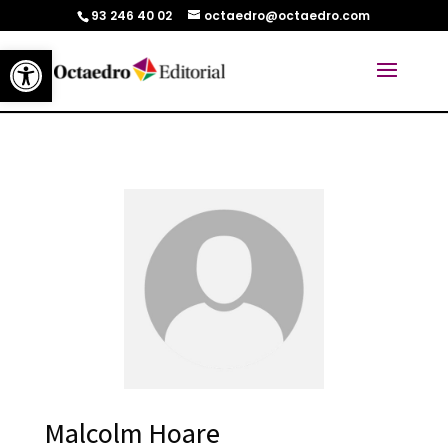
93 246 40 02
octaedro@octaedro.com
Abrir barra de herramientas
Malcolm Hoare