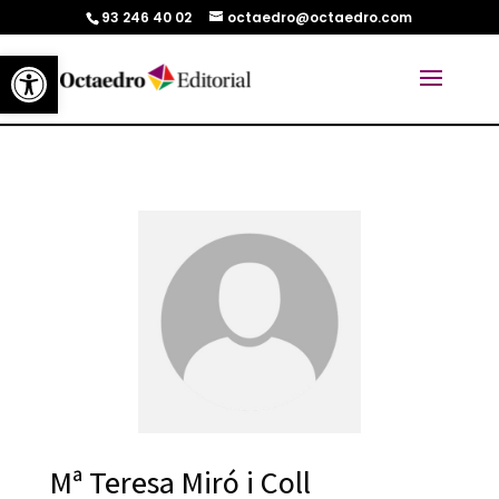
93 246 40 02
octaedro@octaedro.com
Abrir barra de herramientas
Mª Teresa Miró i Coll