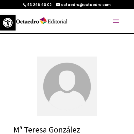
93 246 40 02
octaedro@octaedro.com
Abrir barra de herramientas
Mª Teresa González