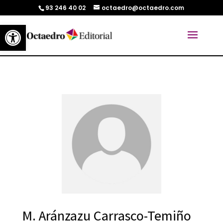
93 246 40 02
octaedro@octaedro.com
Abrir barra de herramientas
M. Aránzazu Carrasco-Temiño