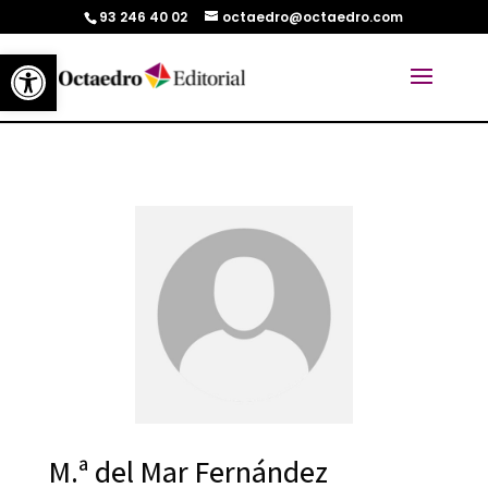
93 246 40 02
octaedro@octaedro.com
Abrir barra de herramientas
M.ª del Mar Fernández