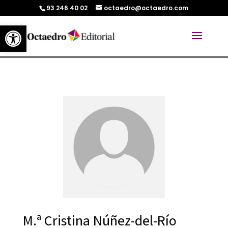
93 246 40 02
octaedro@octaedro.com
Abrir barra de herramientas
M.ª Cristina Núñez-del-Río