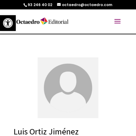
93 246 40 02
octaedro@octaedro.com
Abrir barra de herramientas
Luis Ortiz Jiménez