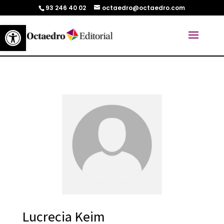
93 246 40 02
octaedro@octaedro.com
Abrir barra de herramientas
Lucrecia Keim