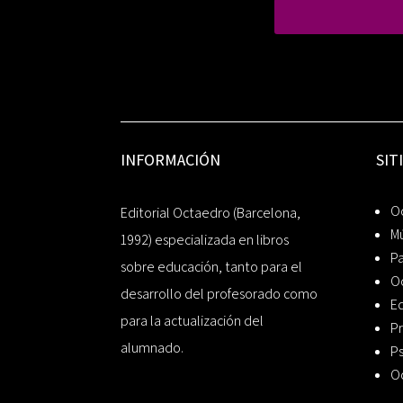
INFORMACIÓN
SIT
Oc
Editorial Octaedro (Barcelona,
Mú
1992) especializada en libros
P
sobre educación, tanto para el
O
desarrollo del profesorado como
Ed
para la actualización del
Pr
alumnado.
Ps
O