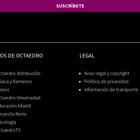
SUSCRÍBETE
IOS DE OCTAEDRO
LEGAL
taedro distribución
Aviso legal y copyright
sica y flamenco
Política de privacidad
assos
Información de transporte
ctaedro Universidad
ucación Infantil
oyecto Noria
icología
ctaedroTV