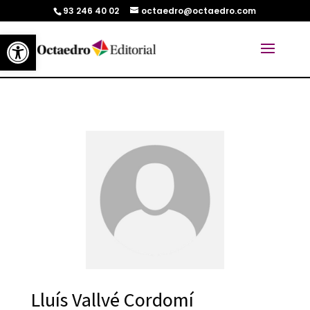
93 246 40 02
octaedro@octaedro.com
Abrir barra de herramientas
Lluís Vallvé Cordomí