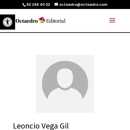
93 246 40 02
octaedro@octaedro.com
Abrir barra de herramientas
Leoncio Vega Gil