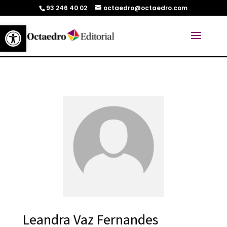
93 246 40 02
octaedro@octaedro.com
Abrir barra de herramientas
Leandra Vaz Fernandes