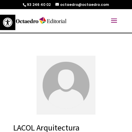
93 246 40 02
octaedro@octaedro.com
Abrir barra de herramientas
LACOL Arquitectura