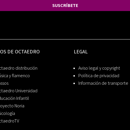
SUSCRÍBETE
IOS DE OCTAEDRO
LEGAL
taedro distribución
Aviso legal y copyright
sica y flamenco
Política de privacidad
assos
Información de transporte
ctaedro Universidad
ucación Infantil
oyecto Noria
icología
ctaedroTV