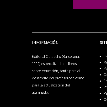
INFORMACIÓN
SIT
Oc
Editorial Octaedro (Barcelona,
Mú
1992) especializada en libros
P
sobre educación, tanto para el
O
desarrollo del profesorado como
Ed
para la actualización del
Pr
alumnado.
Ps
O